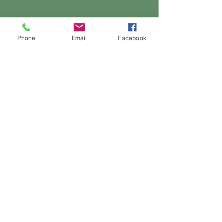
Phone
Email
Facebook
© 2023 شركة فيتنام بامبو كوربوريشن. عضو فخور
جمهورية