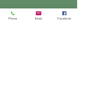
Phone
Email
Facebook
©2023 от Vietnam Bamboo Corporation. Горд член