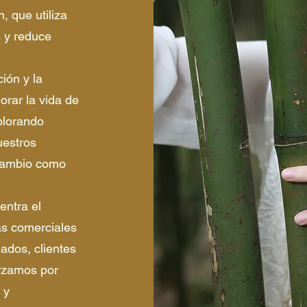
, que utiliza
s y reduce
ión y la
orar la vida de
plorando
uestros
 cambio como
entra el
as comerciales
ados, clientes
orzamos por
 y