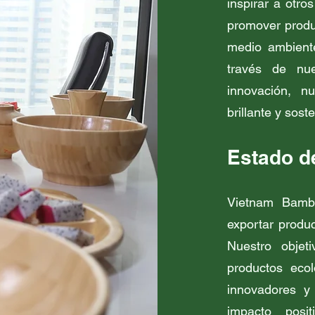
inspirar a otro
promover produc
medio ambient
través de nu
innovación, n
brillante y sost
Estado d
Vietnam Bambo
exportar produ
Nuestro objet
productos eco
innovadores y
impacto posi