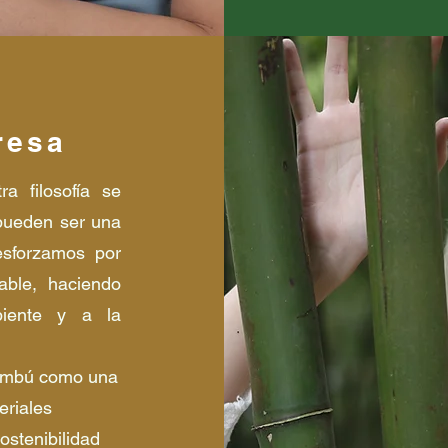
resa
a filosofía se
 pueden ser una
esforzamos por
able, haciendo
biente y a la
 bambú como una
eriales
ostenibilidad