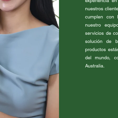
experiencia en
nuestros clien
cumplen con l
nuestro equip
servicios de c
solución de 
productos está
del mundo, c
Australia.