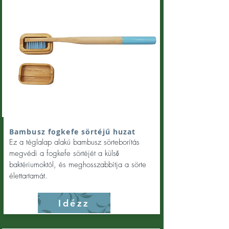
Bambusz fogkefe sörtéjű huzat
Ez a téglalap alakú bambusz sörteborítás
megvédi a fogkefe sörtéjét a külső
baktériumoktól, és meghosszabbítja a sörte
élettartamát.
Idézz