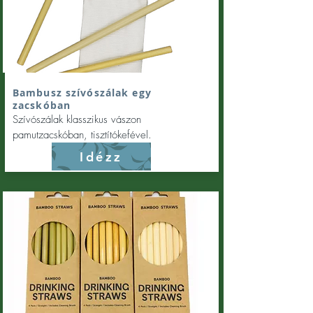
Bambusz szívószálak egy
zacskóban
Szívószálak klasszikus vászon
pamutzacskóban, tisztítókefével.
Idézz