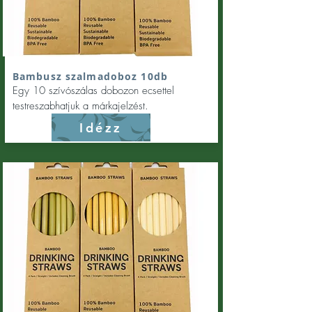
Bambusz szalmadoboz 10db
Egy 10 szívószálas dobozon ecsettel
testreszabhatjuk a márkajelzést.
Idézz