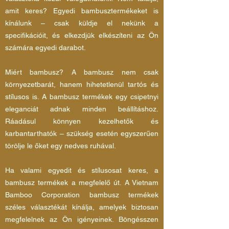
amit keres? Egyedi bambusztermékeket is
kínálunk – csak küldje el nekünk a
specifikációit, és elkezdjük elkészíteni az Ön
számára egyedi darabot.
Miért bambusz? A bambusz nem csak
környezetbarát, hanem hihetetlenül tartós és
stílusos is. A bambusz termékek egy csipetnyi
eleganciát adnak minden beállításhoz.
Ráadásul könnyen kezelhetők és
karbantarthatók – szükség esetén egyszerűen
törölje le őket egy nedves ruhával.
Ha valami egyedit és stílusosat keres, a
bambusz termékek a megfelelő út. A Vietnam
Bamboo Corporation bambusz termékek
széles választékát kínálja, amelyek biztosan
megfelelnek az Ön igényeinek. Böngésszen