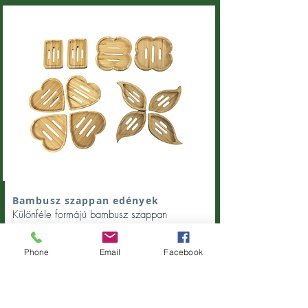
Bambusz szappan edények
Különféle formájú bambusz szappan
edények. Szív, virág, levél, kerek.
Rendelje
meg tőlünk ezeket az egyedi bambusz
Phone
Email
Facebook
szappan edényeket.
Idézz