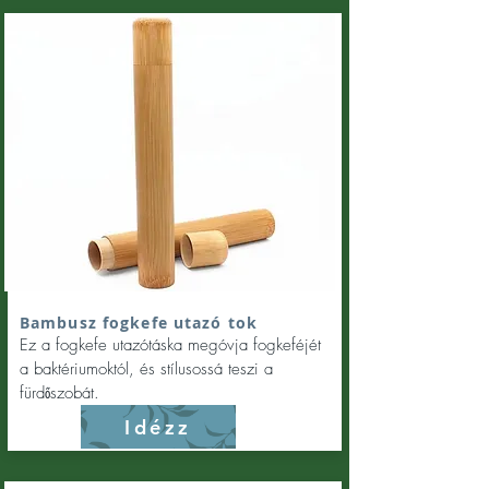
Bambusz fogkefe utazó tok
Ez a fogkefe utazótáska megóvja fogkeféjét
a baktériumoktól, és stílusossá teszi a
fürdőszobát.
Idézz