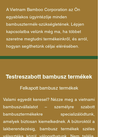
A Vietnam Bamboo Corporation az Ön
egyablakos ügyintézője minden
bambusztermék-szükségletének. Lépjen
kapcsolatba velünk még ma, ha többet
szeretne megtudni termékeinkről, és arról,
hogyan segíthetünk céljai elérésében.
Testreszabott bambusz termékek
Felkapott bambusz termékek
Valami egyedit keresel? Nézze meg a vietnami
bambuszvállalatot – személyre szabott
bambusztermékekre specializálódtunk,
amelyek biztosan kiemelkednek. A bútoroktól a
lakberendezésig, bambusz termékek széles
választéka közül válogathatunk. Nem találja,