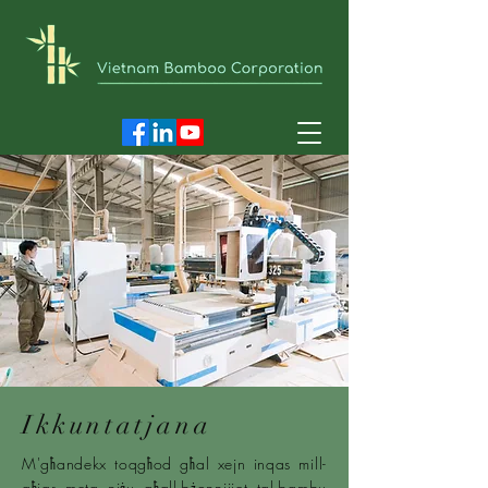
Ikkuntatjana
M'għandekx toqgħod għal xejn inqas mill-
aħjar meta niġu għall-bżonnijiet tal-bambu