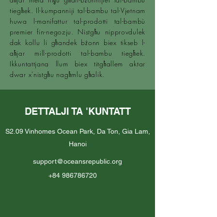
tiegħek. Il-kumpanniji tal-bambu tal-Vjetnam
huwa l-manifattur tal-prodotti tal-bambù
premier fin-negozju. Nistgħu nipprovdulek
dak kollu li għandek bżonn biex tikseb l-
aħjar mill-prodotti tal-bambu tiegħek.
Ikkuntattjana llum biex titgħallem aktar
dwar x'nistgħu nagħmlu għalik.
DETTALJI TA 'KUNTATT
S2.09 Vinhomes Ocean Park, Da Ton, Gia Lam,
Hanoi
support@oceansrepublic.org
+84 986786720