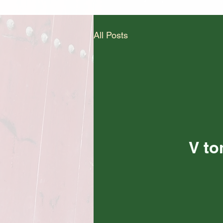
All Posts
V to