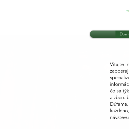
Dom
Vitajte
zaobera
špeciali
informáci
čo sa tý
a zberu 
Dúfame, 
každého
návštevu