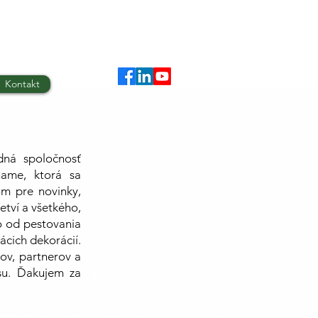
Kontakt
dná spoločnosť
ame, ktorá sa
om pre novinky,
etví a všetkého,
o od pestovania
ácich dekorácií.
kov, partnerov a
su. Ďakujem za