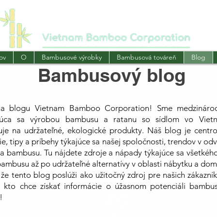
ov
O
Bambusové výrobky
Bambusová továreň
Blog
Bambusový blog
 na blogu Vietnam Bamboo Corporation! Sme medzináro
júca sa výrobou bambusu a ratanu so sídlom vo Vietn
zuje na udržateľné, ekologické produkty. Náš blog je centr
e, tipy a príbehy týkajúce sa našej spoločnosti, trendov v odv
ka bambusu. Tu nájdete zdroje a nápady týkajúce sa všetkéh
bambusu až po udržateľné alternatívy v oblasti nábytku a dom
že tento blog poslúži ako užitočný zdroj pre našich zákazní
, kto chce získať informácie o úžasnom potenciáli bambu
!