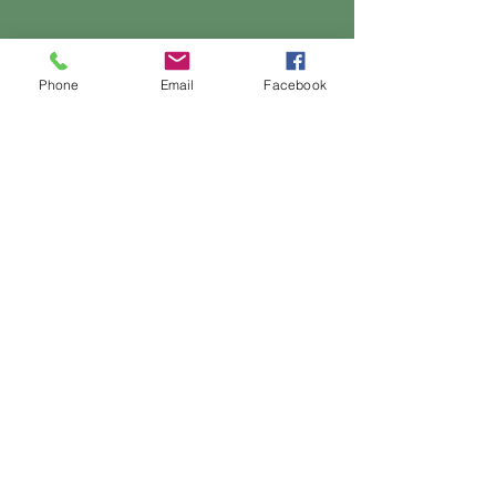
Phone
Email
Facebook
©2023 מאת Vietnam Bamboo Corporation. חבר גאה