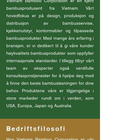
Vietnam Bamboo Corporation er en kjent
bambusprodusent fra Vietnam. Vårt
hovedfokus er på design, produksjon og
distribusjon av bambusservise,
kjøkkenutstyr, kontormøbler og tilpassede
bambusprodukter. Med mange års erfaring i
bransjen, er vi dedikert til å gi våre kunder
høykvalitets bambusprodukter som oppfyller
internasjonale standarder. I tillegg tilbyr vårt
team av eksperter også verdifulle
konsultasjonstjenester for å hjelpe deg med
å finne den beste bambusløsningen for dine
behov. Produktene våre er tilgjengelige i
store markeder rundt om i verden, som
USA, Europa, Japan og Australia.
Bedriftsfilosofi
Hos Vietnam Bamboo Corporation er vår