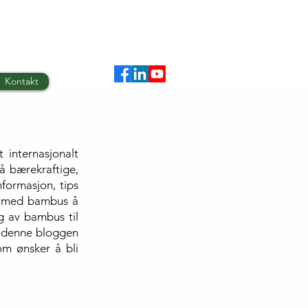
Kontakt
internasjonalt
å bærekraftige,
nformasjon, tips
har med bambus å
ng av bambus til
r denne bloggen
om ønsker å bli