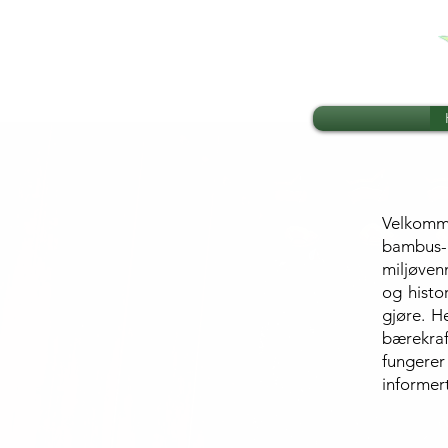
Velkomme
bambus- 
miljøven
og histo
gjøre. H
bærekraf
fungerer
informert