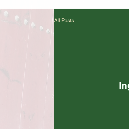
All Posts
In