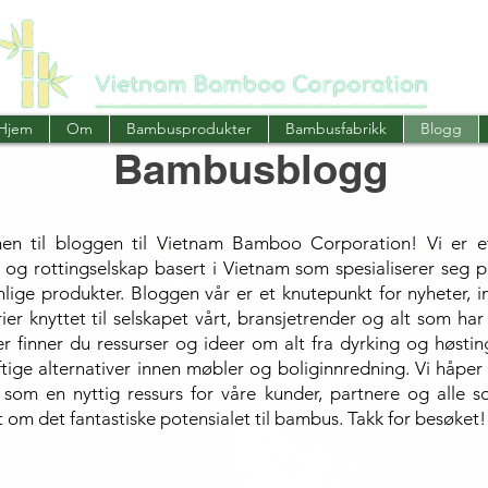
Hjem
Om
Bambusprodukter
Bambusfabrikk
Blogg
Bambusblogg
n til bloggen til Vietnam Bamboo Corporation! Vi er et 
og rottingselskap basert i Vietnam som spesialiserer seg p
nlige produkter. Bloggen vår er et knutepunkt for nyheter, i
rier knyttet til selskapet vårt, bransjetrender og alt som 
er finner du ressurser og ideer om alt fra dyrking og høsti
tige alternativer innen møbler og boliginnredning. Vi håpe
 som en nyttig ressurs for våre kunder, partnere og alle s
 om det fantastiske potensialet til bambus. Takk for besøket!