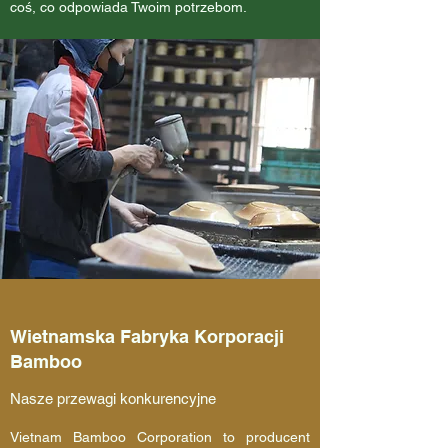
coś, co odpowiada Twoim potrzebom.
Wietnamska Fabryka Korporacji
Bamboo
Nasze przewagi konkurencyjne
Vietnam Bamboo Corporation to producent