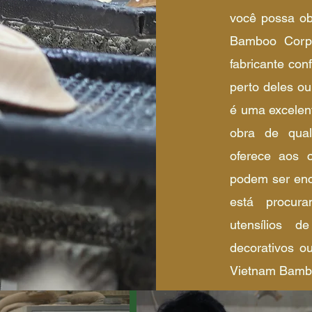
você possa ob
Bamboo Corpo
fabricante con
perto deles o
é uma excelen
obra de qual
oferece aos c
podem ser enc
está procur
utensílios d
decorativos o
Vietnam Bambo