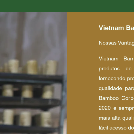
Vietnam Ba
Nossas Vantag
Vietnam Bam
produtos de
fornecendo pr
qualidade pa
Bamboo Corpo
2020 e sempre
mais alta qua
fácil acesso d