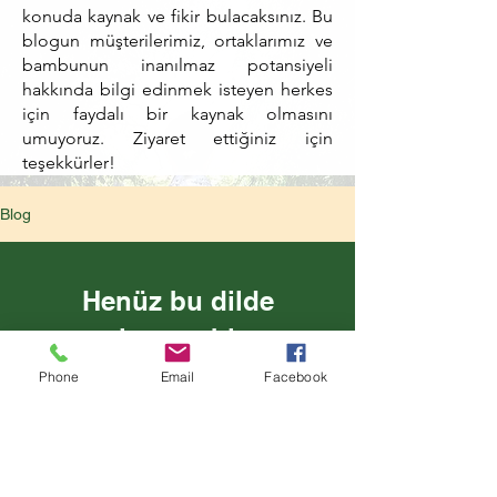
konuda kaynak ve fikir bulacaksınız. Bu
blogun müşterilerimiz, ortaklarımız ve
bambunun inanılmaz potansiyeli
hakkında bilgi edinmek isteyen herkes
için faydalı bir kaynak olmasını
umuyoruz. Ziyaret ettiğiniz için
teşekkürler!
Blog
Henüz bu dilde
yayınlanmış bir yazı
yok
Phone
Email
Facebook
Yayınlanan yazıları burada
göreceksiniz.