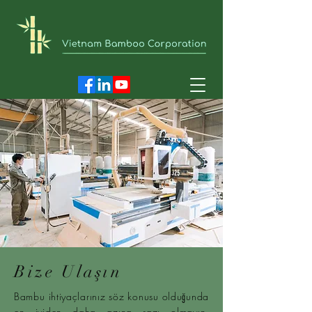
Bize Ulaşın
Bambu ihtiyaçlarınız söz konusu olduğunda
en iyiden daha azına razı olmayın.