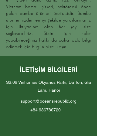
Vietnam bambu şirketi, sektördeki önde
gelen bambu ürünleri üreticisidir. Bambu
ürünlerinizden en iyi şekilde yararlanmanız
için ihtiyacınız olan her şeyi size
sağlayabiliriz. Sizin için neler
yapabileceğimiz hakkında daha fazla bilgi
edinmek için bugün bize ulaşın.
İLETİŞİM BİLGİLERİ
S2.09 Vinhomes Okyanus Parkı, Da Ton, Gia
Lam, Hanoi
support@oceansrepublic.org
+84 986786720