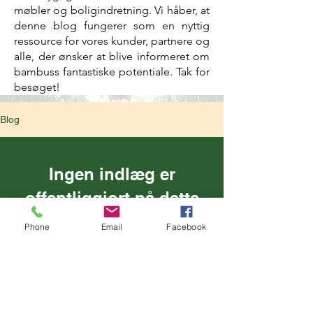
møbler og boligindretning. Vi håber, at
denne blog fungerer som en nyttig
ressource for vores kunder, partnere og
alle, der ønsker at blive informeret om
bambuss fantastiske potentiale. Tak for
besøget!
Blog
Ingen indlæg er
offentliggjort på dette
sprog endnu
Phone
Email
Facebook
Når indlæg er udgivet, kan du se
dem her.